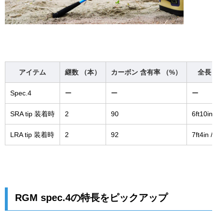
アイテム
継数 （本）
カーボン 含有率 （%）
全長 
Spec.4
ー
ー
ー
SRA tip 装着時
2
90
6ft10in 
LRA tip 装着時
2
92
7ft4in /
RGM spec.4の特長をピックアップ