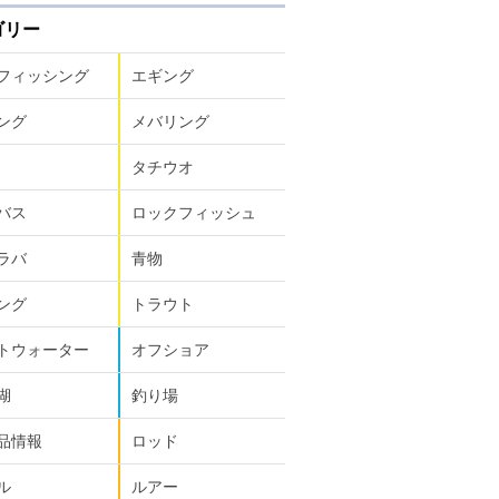
ゴリー
フィッシング
エギング
ング
メバリング
タチウオ
バス
ロックフィッシュ
ラバ
青物
ング
トラウト
トウォーター
オフショア
湖
釣り場
品情報
ロッド
ル
ルアー