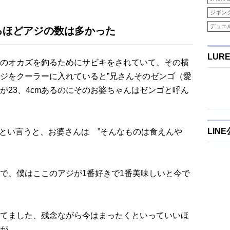
ジギン
デュエ
るほどアジの数は多かった
LUR
のオカズを釣るためにサビキをされていて、その横
ジをクーラーに入れていると”兄さんそのゼンゴ（愛
が23、4cmあるのにそのお婆ちゃんはゼンゴと呼ん
LIN
 とい言うと、お婆さんは ”そんなものは食えんや
で、僕はここのアジが1番好きで1番美味しいと今で
てました、残念ながら今はまったくといっていいほ
が…。