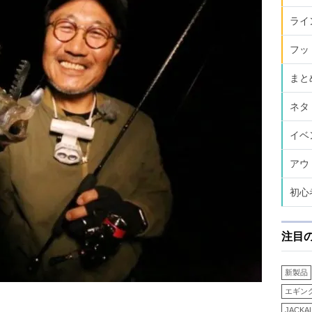
ライ
フッ
まと
ネタ
イベ
アウ
初心
注目
新製品
エギン
JACKA