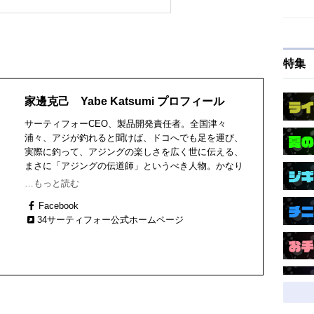
特集
家邊克己 Yabe Katsumi プロフィール
サーティフォーCEO、製品開発責任者。全国津々
浦々、アジが釣れると聞けば、ドコへでも足を運び、
実際に釣って、アジングの楽しさを広く世に伝える、
まさに「アジングの伝道師」というべき人物。かなり
頻繁に全国各地で参加費無料のアジングセミナーも開
…もっと読む
催中！ 釣具メーカー「34（サーティフォー）※社名
Facebook
は［みんな幸せに！］に由来」を立ちあげ、自身のノ
34サーティフォー公式ホームページ
ウハウを詰めに詰め込んだ製品開発に没頭中。京都府
出身、福岡県在住、1958年９月生まれ。