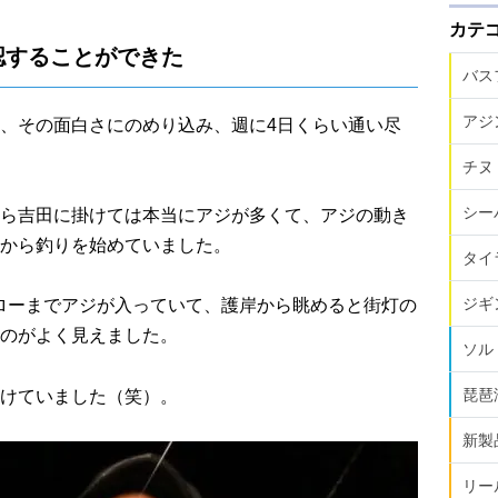
カテ
認することができた
バス
アジ
、その面白さにのめり込み、週に4日くらい通い尽
チヌ
シー
ら吉田に掛けては本当にアジが多くて、アジの動き
から釣りを始めていました。
タイ
ジギ
ャローまでアジが入っていて、護岸から眺めると街灯の
のがよく見えました。
ソル
琵琶
けていました（笑）。
新製
リー