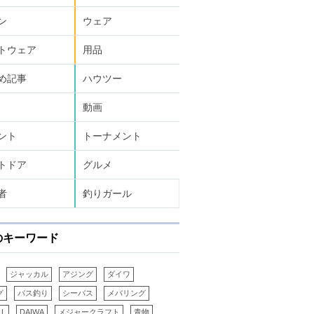
ン
ウェア
トウェア
用品
め記事
ハウツー
動画
ント
トーナメント
トドア
グルメ
者
釣りガール
のキーワード
ジャッカル
アジング
ダイワ
グ
バス釣り
シーバス
メバリング
LL
DAIWA
メジャークラフト
青物