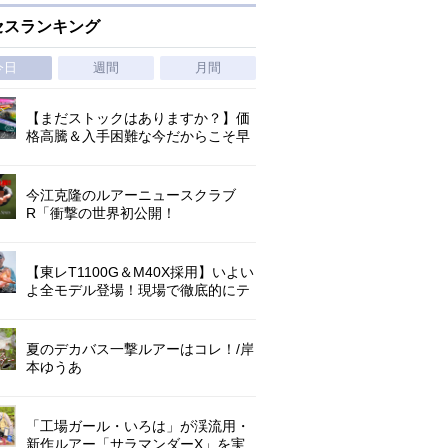
セスランキング
今日
週間
月間
【まだストックはありますか？】価
格高騰＆入手困難な今だからこそ早
めの補充を/ TGポテンシャル
今江克隆のルアーニュースクラブ
R「衝撃の世界初公開！
『AbuGarcia ZENON CX』」 第
1296回
【東レT1100G＆M40X採用】いよい
よ全モデル登場！現場で徹底的にテ
ストされたロックゲームハイエンド
「ロックライバー7G」
夏のデカバス一撃ルアーはコレ！/岸
本ゆうあ
「工場ガール・いろは」が渓流用・
新作ルアー「サラマンダーX」を実