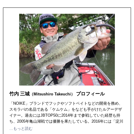
竹内 三城
プロフィール
（Mitsushiro Takeuchi）
「NOIKE」ブランドでフックやソフトベイトなどの開発を務め、
スモラバの名品である「ケムケム」をなども手がけたルアーデザ
イナー。過去にはJBTOP50に2014年まで参戦していた経歴も持
ち、2005年亀山湖戦では優勝を果たしている。2016年には「淀川
大明解ＭＡＰ」を監修するなど広い分野で活躍中。
…もっと読む