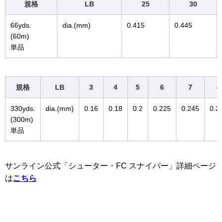
規格
LB
25
30
66yds.
dia.(mm)
0.415
0.445
(60m)
単品
規格
LB
3
4
5
6
7
8
330yds.
dia.(mm)
0.16
0.18
0.2
0.225
0.245
0.2
(300m)
単品
サンライン公式「シューター・FC スナイパー」詳細ページ
は
こちら