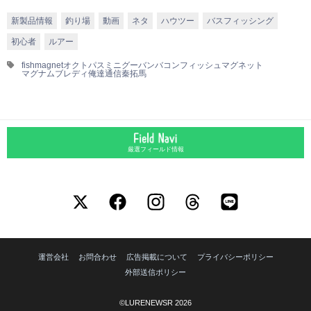
新製品情報
釣り場
動画
ネタ
ハウツー
バスフィッシング
初心者
ルアー
fishmagnet
オクトパスミニ
グーバン
バコン
フィッシュマグネット
マグナムブレディ
俺達通信
秦拓馬
厳選フィールド情報
運営会社
お問合わせ
広告掲載について
プライバシーポリシー
外部送信ポリシー
©LURENEWSR 2026