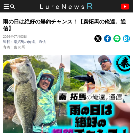
雨の日は絶好の爆釣チャンス！【秦拓馬の俺達。通
信】
2026年07月03日
連載：秦拓馬の俺達。通信
寄稿：秦 拓馬