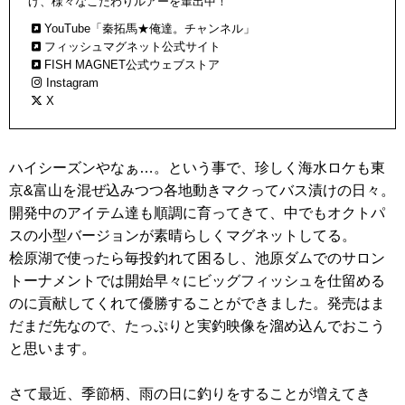
げ、様々なこだわりルアーを輩出中！
YouTube「秦拓馬★俺達。チャンネル」
フィッシュマグネット公式サイト
FISH MAGNET公式ウェブストア
Instagram
X
ハイシーズンやなぁ…。という事で、珍しく海水ロケも東
京&富山を混ぜ込みつつ各地動きマクってバス漬けの日々。
開発中のアイテム達も順調に育ってきて、中でもオクトパ
スの小型バージョンが素晴らしくマグネットしてる。
桧原湖で使ったら毎投釣れて困るし、池原ダムでのサロン
トーナメントでは開始早々にビッグフィッシュを仕留める
のに貢献してくれて優勝することができました。発売はま
だまだ先なので、たっぷりと実釣映像を溜め込んでおこう
と思います。
さて最近、季節柄、雨の日に釣りをすることが増えてき