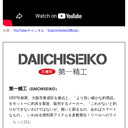
出典：
YouTubeチャンネル「DaiichiSeikoOfficial」
第一精工
（DAICHISEIKO）
1937年創業、大阪市東成区を拠点と、「より良い確かな釣用品」
をモットーに釣具を製造、販売するメーカー。「これがないと釣
りができないわけではないが、無いと困るもの、あればスマート
なもの」、いわゆる便利系アイテムを多数輩出！リールへのライ
ンの巻き取り、ラインの巻き替えが簡単にできる「巻き替えスプ
…もっと読む
ール」、エギング用のランディングギャフを安全、コンパクトに