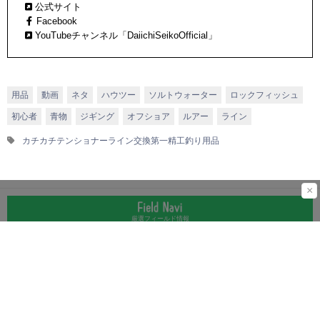
公式サイト
持ち運べる「オートキングギャフ」などなど、多くのヒット作を
Facebook
生み出している。
YouTubeチャンネル「DaiichiSeikoOfficial」
用品
動画
ネタ
ハウツー
ソルトウォーター
ロックフィッシュ
初心者
青物
ジギング
オフショア
ルアー
ライン
カチカチテンショナー
ライン交換
第一精工
釣り用品
×
厳選フィールド情報