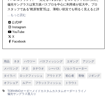
偏光サングラスは実力派バスプロを中心に利用者が拡大中。プロ
スタッフである“梶原智寛”氏は、薄暗い状況でも明るく見えると評
判、コンベックス社の純国産偏光レンズ「PolaWing SPX」を使用
…もっと読む
し、2023年JBトップ50で年間優勝を獲得。
公式HP
Instagram
YouTube
X
Facebook
用品
ネタ
ハウツー
バスフィッシング
エギング
アジング
メバリング
チヌ
タチウオ
シーバス
ソルトウォーター
タイラバ
ロックフィッシュ
アウトドア
初心者
青物
ジギング
オフショア
ルアー
フラットフィッシュ
トラウト
TORHINO
オーダーメイド
カスタム
カスタムオーダー
トライノ
偏光サングラス
度入り