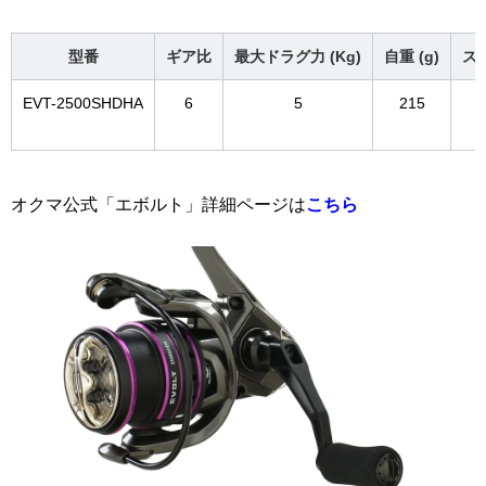
型番
ギア比
最大ドラグ力 (Kg)
自重 (g)
スプ
EVT-2500SHDHA
6
5
215
オクマ公式「エボルト」詳細ページは
こちら