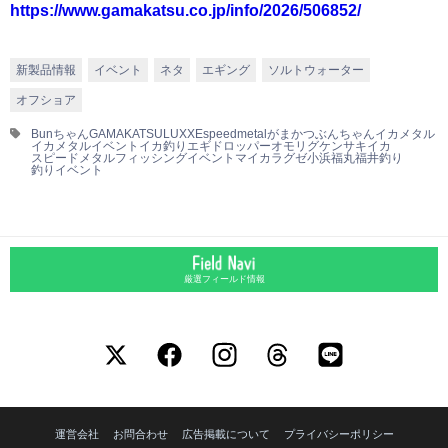
https://www.gamakatsu.co.jp/info/2026/506852/
新製品情報
イベント
ネタ
エギング
ソルトウォーター
オフショア
Bunちゃん
GAMAKATSU
LUXXE
speedmetal
がまかつ
ぶんちゃん
イカメタル
イカメタルイベント
イカ釣り
エギドロッパー
オモリグ
ケンサキイカ
スピードメタル
フィッシングイベント
マイカ
ラグゼ
小浜
福丸
福井釣り
釣りイベント
厳選フィールド情報
運営会社
お問合わせ
広告掲載について
プライバシーポリシー