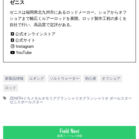
ゼニス
ゼニスは福岡県北九州市にあるロッドメーカー。ショアからオフ
ショアまで幅広くルアーロッドを展開。ロッド製作工程の多くを
自社で行い、高品質で定評がある。
公式オンラインストア
公式サイト
Instagram
YouTube
新製品情報
エギング
ソルトウォーター
初心者
オフショア
ロッド
ZENITH
イカメタル
オモリグ
グランシャリオ
グランシャリオ ポールスター
ゼニス
ポールスター
厳選フィールド情報