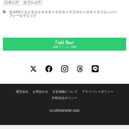
エギング
オフショア
SLASH
イカメタル
エギ
オモリグ
オモリグエギ
ケンサキイカ
ドロッパー
フォールマジック
厳選フィールド情報
運営会社
お問合わせ
広告掲載について
プライバシーポリシー
外部送信ポリシー
©LURENEWSR 2026