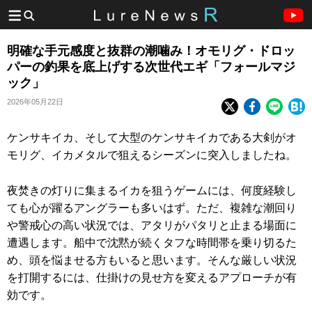
明確な手元感度と抜群の潮噛み！オモリグ・ドロッ
パーの釣果を底上げする次世代エギ「フォールマジ
ック」
2026年05月22日
ケンサキイカ、そして大型のケンサキイカである大剣がオ
モリグ、イカメタルで狙えるシーズンに突入しましたね。
夜焚きの灯りに集まるイカを狙うゲームには、何度経験し
ても心が躍るアングラーも多いはず。ただ、複雑な潮回り
や警戒心の高い状況では、アタリがパタリと止まる場面に
遭遇します。船中で沈黙が続くタフな時間帯を乗り切るた
め、頭を悩ませる方もいると思います。そんな厳しい状況
を打開するには、仕掛けの見せ方を変えるアプローチが有
効です。