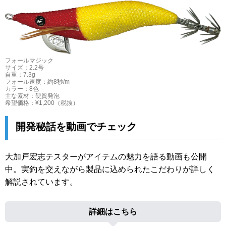
フォールマジック
サイズ：2.2号
自重：7.3g
フォール速度：約8秒/m
カラー：8色
主な素材：硬質発泡
希望価格：¥1,200（税抜）
開発秘話を動画でチェック
大加戸宏志テスターがアイテムの魅力を語る動画も公開
中。実釣を交えながら製品に込められたこだわりが詳しく
解説されています。
詳細はこちら