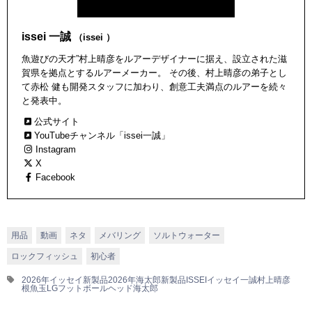
issei 一誠
（issei ）
魚遊びの天才”村上晴彦をルアーデザイナーに据え、設立された滋
賀県を拠点とするルアーメーカー。 その後、村上晴彦の弟子とし
て赤松 健も開発スタッフに加わり、創意工夫満点のルアーを続々
と発表中。
公式サイト
YouTubeチャンネル「issei一誠」
Instagram
X
Facebook
用品
動画
ネタ
メバリング
ソルトウォーター
ロックフィッシュ
初心者
2026年イッセイ新製品
2026年海太郎新製品
ISSEI
イッセイ
一誠
村上晴彦
根魚玉LGフットボールヘッド
海太郎