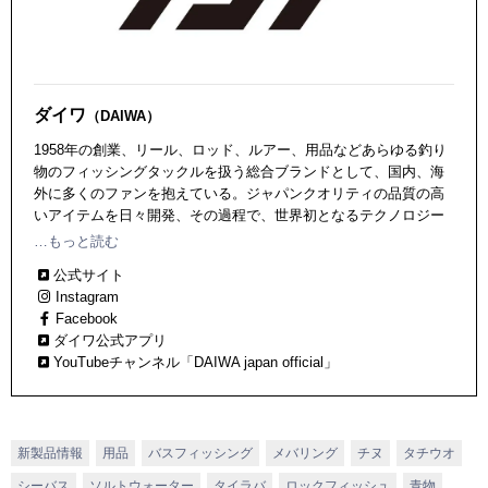
ダイワ
（DAIWA）
1958年の創業、リール、ロッド、ルアー、用品などあらゆる釣り
物のフィッシングタックルを扱う総合ブランドとして、国内、海
外に多くのファンを抱えている。ジャパンクオリティの品質の高
いアイテムを日々開発、その過程で、世界初となるテクノロジー
も数多く輩出している！
…もっと読む
公式サイト
Instagram
Facebook
ダイワ公式アプリ
YouTubeチャンネル「DAIWA japan official」
新製品情報
用品
バスフィッシング
メバリング
チヌ
タチウオ
シーバス
ソルトウォーター
タイラバ
ロックフィッシュ
青物