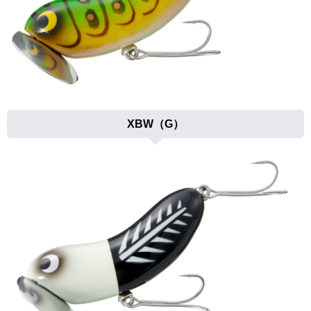
XBW（G）