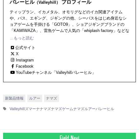
バレーヒル
プロフィール
（Valleyhill）
ティップラン、イカメタル、オモリグなどのイカ関連アイテム
や、バス、エギング、ジギングの他、シーバスをはじめ身近なシ
ョアゲームを手掛ける「GOTO9」、ショアジギングブランドの
「KAMIWAZA」、雷魚ゲームで人気の「whiplash factory」などな
ど、フレッシュウォーター、ソルトウォーター問わず幅広いアイ
…もっと読む
テムを輩出中。
公式サイト
X
Instagram
Facebook
YouTubeチャンネル「Valleyhillバレーヒル」
新製品情報
ルアー
ナマズ
Valleyhill
ズマーナ
ナマズ
ナマズゲーム
ナマズルアー
バレーヒル