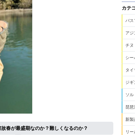
カテ
バス
アジ
チヌ
シー
タイ
ジギ
ソル
琵琶
新製
何故春が最盛期なのか？難しくなるのか？
リー