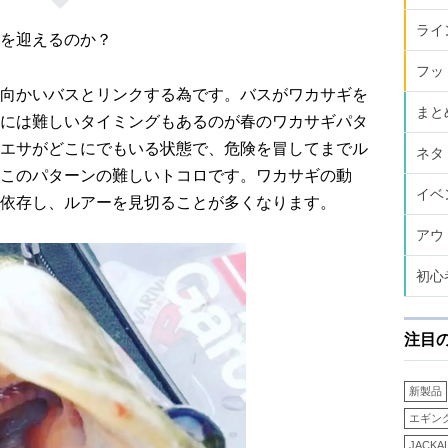
ライ
を迎えるのか？
フッ
向かいバスとリンクする為です。バスがワカサギを
まと
には難しいタイミングもあるのが春のワカサギパタ
エサがどこにでもいる状態で、危険を冒してまでル
ネタ
このパターンの難しいトコロです。ワカサギの動
イベ
依存し、ルアーを見切ることが多くなります。
アウ
初心
注目
新製品
エギン
JACKA