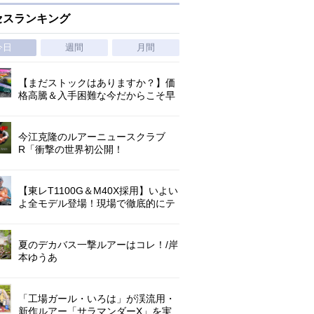
セスランキング
今日
週間
月間
【まだストックはありますか？】価
格高騰＆入手困難な今だからこそ早
めの補充を/ TGポテンシャル
今江克隆のルアーニュースクラブ
R「衝撃の世界初公開！
『AbuGarcia ZENON CX』」 第
1296回
【東レT1100G＆M40X採用】いよい
よ全モデル登場！現場で徹底的にテ
ストされたロックゲームハイエンド
「ロックライバー7G」
夏のデカバス一撃ルアーはコレ！/岸
本ゆうあ
「工場ガール・いろは」が渓流用・
新作ルアー「サラマンダーX」を実