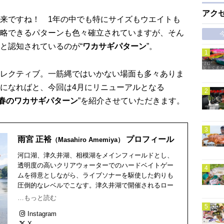
アク
来ですね！ 1年の中でも特にサイズもウエイトも
略できるパターンも色々確立されていますが、そん
と認知されているのが“
ワカサギパターン
”。
レクティブ。一筋縄ではいかない場面も多々ありま
になればと、今回は4月にリニューアルとなる
春のワカサギパターン
”を紹介させていただきます。
雨宮 正裕
プロフィール
（Masahiro Amemiya）
河口湖、津久井湖、相模湖をメインフィールドとし、
透明度の高いクリアウォーターでのハードベイトゲー
ムを得意としながら、ライブソナーを駆使した釣りも
圧倒的なレベルでこなす。津久井湖で開催されるロー
カルトーナメントでは優勝や入賞の経験が多数。SNS
…もっと読む
やYouTubeでも有益な情報を積極的に発信していく、
Instagram
新たなスタイルのトーナメンターとして活動してい
X