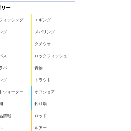
ゴリー
フィッシング
エギング
ング
メバリング
タチウオ
バス
ロックフィッシュ
ラバ
青物
ング
トラウト
トウォーター
オフショア
湖
釣り場
品情報
ロッド
ル
ルアー