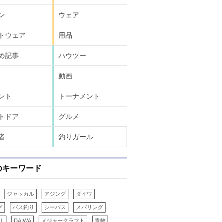
ン
ウェア
トウェア
用品
め記事
ハウツー
動画
ント
トーナメント
トドア
グルメ
者
釣りガール
のキーワード
ジャッカル
アジング
ダイワ
グ
バス釣り
シーバス
メバリング
LL
DAIWA
メジャークラフト
青物