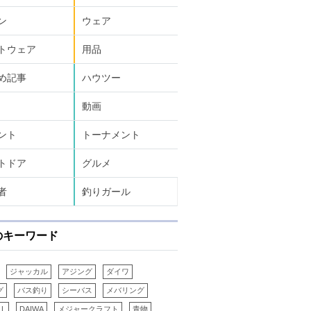
ン
ウェア
トウェア
用品
め記事
ハウツー
動画
ント
トーナメント
トドア
グルメ
者
釣りガール
のキーワード
ジャッカル
アジング
ダイワ
グ
バス釣り
シーバス
メバリング
LL
DAIWA
メジャークラフト
青物