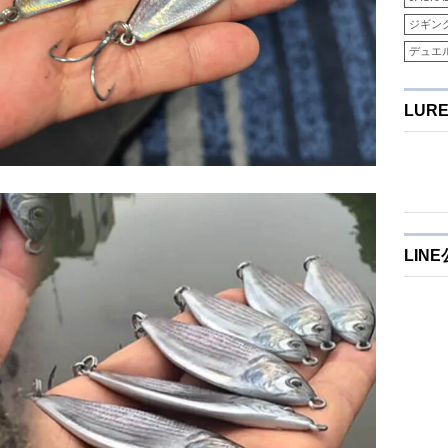
ジギン
デュエ
LUR
LIN