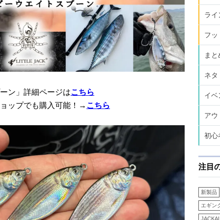
ライ
フッ
まと
ネタ
ーン」詳細ページは
こちら
イベ
ョップでも購入可能！→
こちら
アウ
初心
注目
新製品
エギン
JACKA