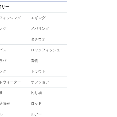
ゴリー
フィッシング
エギング
ング
メバリング
タチウオ
バス
ロックフィッシュ
ラバ
青物
ング
トラウト
トウォーター
オフショア
湖
釣り場
品情報
ロッド
ル
ルアー