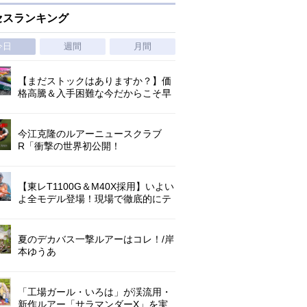
セスランキング
今日
週間
月間
【まだストックはありますか？】価
格高騰＆入手困難な今だからこそ早
めの補充を/ TGポテンシャル
今江克隆のルアーニュースクラブ
R「衝撃の世界初公開！
『AbuGarcia ZENON CX』」 第
1296回
【東レT1100G＆M40X採用】いよい
よ全モデル登場！現場で徹底的にテ
ストされたロックゲームハイエンド
「ロックライバー7G」
夏のデカバス一撃ルアーはコレ！/岸
本ゆうあ
「工場ガール・いろは」が渓流用・
新作ルアー「サラマンダーX」を実