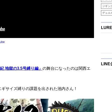
ジギン
デュエ
LUR
tube
LIN
 地獄の3.5号縛り編」
の舞台になったのは関西エ
うエギサイズ縛りの課題を出された池内さん！