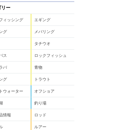
ゴリー
フィッシング
エギング
ング
メバリング
タチウオ
バス
ロックフィッシュ
ラバ
青物
ング
トラウト
トウォーター
オフショア
湖
釣り場
品情報
ロッド
ル
ルアー