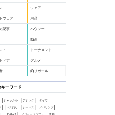
ン
ウェア
トウェア
用品
め記事
ハウツー
動画
ント
トーナメント
トドア
グルメ
者
釣りガール
のキーワード
ジャッカル
アジング
ダイワ
グ
バス釣り
シーバス
メバリング
LL
DAIWA
メジャークラフト
青物