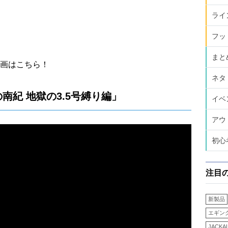
ライ
フッ
まと
画はこちら！
ネタ
南紀 地獄の3.5号縛り編」
イベ
アウ
初心
注目
新製品
エギン
JACKA