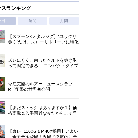
セスランキング
今日
週間
月間
【スプーン×メタルジグ】“ユックリ
巻く”だけ。スローリトリーブに特化
した新たなブレードジグの形
ズレにくく、余ったベルトを巻き取
って固定できる! コンパクトタイプ
の腰巻きライジャケが登場!
今江克隆のルアーニュースクラブ
R「衝撃の世界初公開！
『AbuGarcia ZENON CX』」 第
1296回
【まだストックはありますか？】価
格高騰＆入手困難な今だからこそ早
めの補充を/ TGポテンシャル
【東レT1100G＆M40X採用】いよい
よ全モデル登場！現場で徹底的にテ