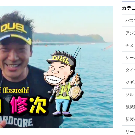
カテ
バス
アジ
チヌ
シー
タイ
ジギ
ソル
琵琶
新製
リー