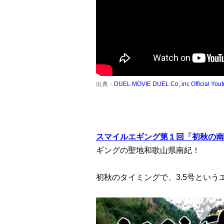
出典：
DUEL MOVIE DUEL Co,.inc Official You
スマイルエギング第１回「初秋の南紀
ギングの聖地和歌山県南紀！
初秋のタイミングで、3.5号とい