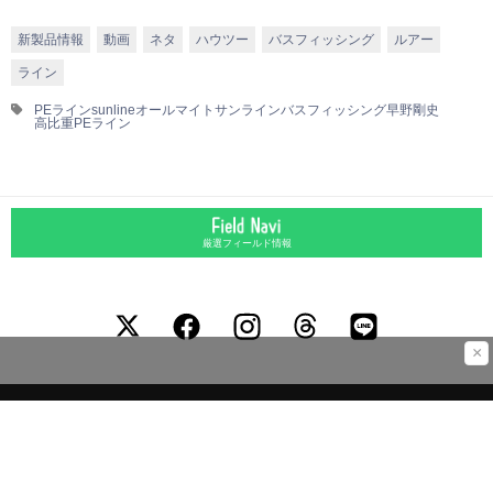
新製品情報
動画
ネタ
ハウツー
バスフィッシング
ルアー
ライン
PEライン
sunline
オールマイト
サンライン
バスフィッシング
早野剛史
高比重PEライン
厳選フィールド情報
×
運営会社
お問合わせ
広告掲載について
プライバシーポリシー
外部送信ポリシー
©LURENEWSR 2026