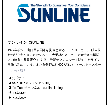
サンライン
（SUNLINE）
1977年設立、山口県岩国市を拠点とするラインメーカー。 独自技
術の開発力が高いだけでなく、大手材料メーカーや大学研究機関
との連携・共同研究 により、最新テクノロジーを駆使したライン
開発も進めている。また各分野に約400人強のフィールドテスター
がおり、現場からのフィードバックも豊富。 最新テクノロジーが
…もっと読む
導入されたあらゆるジャンル（バス、ソルト、トラウト、鮎、へ
公式サイト
らぶな、渓流など）のラインを続々と輩出中！
SUNLINEオフィシャルblog
YouTubeチャンネル「sunlinefishing」
Instagram
Facebook