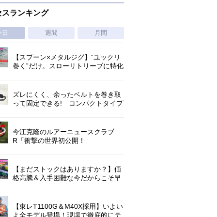
セスランキング
今日
週間
月間
【スプーン×メタルジグ】“ユックリ
巻く”だけ。スローリトリーブに特化
した新たなブレードジグの形
ズレにくく、余ったベルトを巻き取
って固定できる! コンパクトタイプ
の腰巻きライジャケが登場!
今江克隆のルアーニュースクラブ
R「衝撃の世界初公開！
『AbuGarcia ZENON CX』」 第
1296回
【まだストックはありますか？】価
格高騰＆入手困難な今だからこそ早
めの補充を/ TGポテンシャル
【東レT1100G＆M40X採用】いよい
よ全モデル登場！現場で徹底的にテ