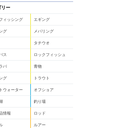
ゴリー
フィッシング
エギング
ング
メバリング
タチウオ
バス
ロックフィッシュ
ラバ
青物
ング
トラウト
トウォーター
オフショア
湖
釣り場
品情報
ロッド
ル
ルアー