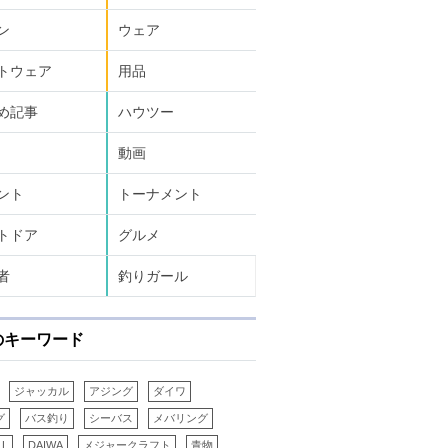
ン
ウェア
トウェア
用品
め記事
ハウツー
動画
ント
トーナメント
トドア
グルメ
者
釣りガール
のキーワード
ジャッカル
アジング
ダイワ
グ
バス釣り
シーバス
メバリング
LL
DAIWA
メジャークラフト
青物