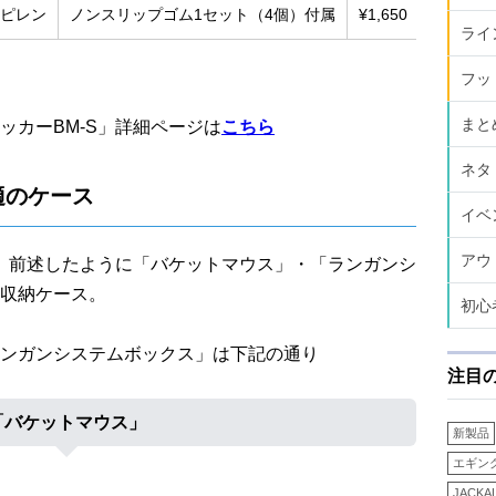
ピレン
ノンスリップゴム1セット（4個）付属
¥1,650
ライ
フッ
まと
ッカーBM-S」詳細ページは
こちら
ネタ
適のケース
イベ
アウ
は、前述したように「バケットマウス」・「ランガンシ
収納ケース。
初心
ンガンシステムボックス」は下記の通り
注目
「バケットマウス」
新製品
エギン
JACKA