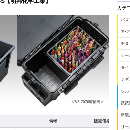
-S【明邦化学工業】
カテ
バス
アジ
チヌ
シー
タイ
ジギ
ソル
琵琶
新製
備考
販売価格（税込）
リー