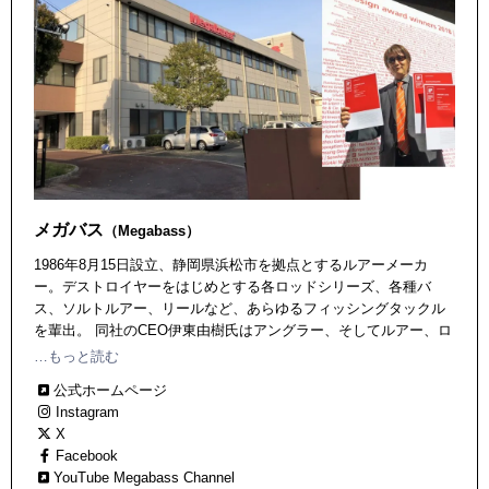
メガバス
（Megabass）
1986年8月15日設立、静岡県浜松市を拠点とするルアーメーカ
ー。デストロイヤーをはじめとする各ロッドシリーズ、各種バ
ス、ソルトルアー、リールなど、あらゆるフィッシングタックル
を輩出。 同社のCEO伊東由樹氏はアングラー、そしてルアー、ロ
ッドデザイナーとしても有名で、同氏の手掛けるタックル＆ルア
…もっと読む
ーは実釣力の高さに加え、優れた機能美、造形美を放ち、国内外
公式ホームページ
で高い評価を受けている。
Instagram
X
Facebook
YouTube Megabass Channel