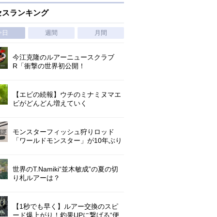
セスランキング
今日
週間
月間
今江克隆のルアーニュースクラブ
R「衝撃の世界初公開！
『AbuGarcia ZENON CX』」 第
1296回
【エビの続報】ウチのミナミヌマエ
ビがどんどん増えていく
モンスターフィッシュ狩りロッド
「ワールドモンスター」が10年ぶり
にリニューアル登場!3－5ピースの全
5機種!
世界のT.Namiki“並木敏成”の夏の切
り札ルアーは？
【1秒でも早く】ルアー交換のスピ
ード爆上がり！釣果UPに繋げる“便