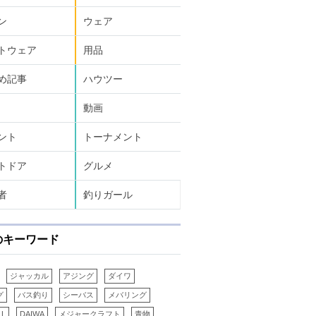
ン
ウェア
トウェア
用品
め記事
ハウツー
動画
ント
トーナメント
トドア
グルメ
者
釣りガール
のキーワード
ジャッカル
アジング
ダイワ
グ
バス釣り
シーバス
メバリング
LL
DAIWA
メジャークラフト
青物