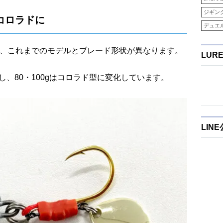
ジギン
がコロラドに
デュエ
gは、これまでのモデルとブレード形状が異なります。
LUR
し、80・100gはコロラド型に変化しています。
LIN