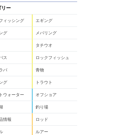
ゴリー
フィッシング
エギング
ング
メバリング
タチウオ
バス
ロックフィッシュ
ラバ
青物
ング
トラウト
トウォーター
オフショア
湖
釣り場
品情報
ロッド
ル
ルアー