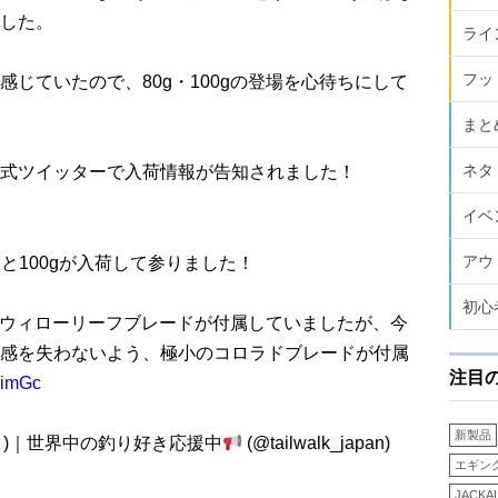
した。
ライ
フッ
じていたので、80g・100gの登場を心待ちにして
まと
ネタ
式ツイッターで入荷情報が告知されました！
イベ
アウ
gと100gが入荷して参りました！
初心
小のウィローリーフブレードが付属していましたが、今
感を失わないよう、極小のコロラドブレードが付属
注目
y7imGc
新製品
ォーク)｜世界中の釣り好き応援中
(@tailwalk_japan)
エギン
JACKA