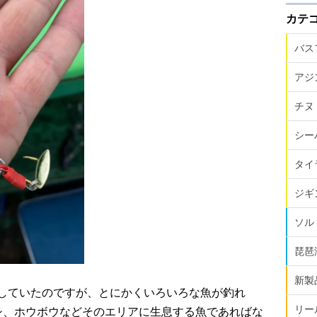
カテ
バス
アジ
チヌ
シー
タイ
ジギ
ソル
琵琶
新製
用していたのですが、とにかくいろいろな魚が釣れ
リー
シ、ホウボウなどそのエリアに生息する魚であればな