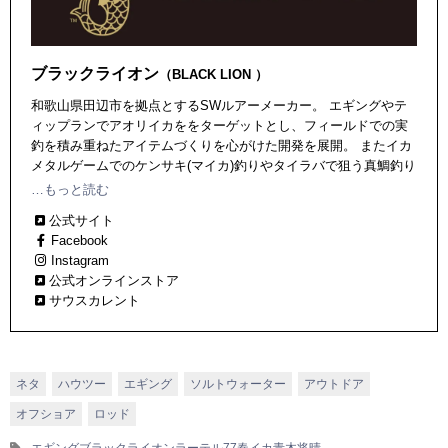
ブラックライオン
（BLACK LION ）
和歌山県田辺市を拠点とするSWルアーメーカー。 エギングやテ
ィップランでアオリイカををターゲットとし、フィールドでの実
釣を積み重ねたアイテムづくりを心がけた開発を展開。 またイカ
メタルゲームでのケンサキ(マイカ)釣りやタイラバで狙う真鯛釣り
に関するアイテムなども輩出中！
…もっと読む
公式サイト
Facebook
Instagram
公式オンラインストア
サウスカレント
ネタ
ハウツー
エギング
ソルトウォーター
アウトドア
オフショア
ロッド
エギング
ブラックライオン
ラーテル77
春イカ
青木将晴