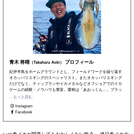
青木 将晴
プロフィール
（Takaharu Aoki）
紀伊半島をホームグラウンドとし、フィールドワークを繰り返す
オカッパリエギングのスペシャリスト。またオカッパリエギング
だけでなく、ティップランやイカメタルなどオフショアでのイカ
ゲームの経験・ノウハウも豊富。愛称は「あおっくん」。ブラッ
クライオン・フィールドテスター、デュエル・エギテスター
…もっと読む
Instagram
Facebook