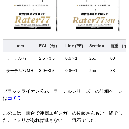
Item
EGI （号）
Line (PE)
Section
自重 （g
ラーテル77
2.5〜3.5
0.6〜1
2pc
89
ラーテル77MH
3.0〜3.5
0.6〜1
2pc
88
ブラックライオン公式「ラーテルシリーズ」の詳細ページ
は
コチラ
この日は、乗合で凄腕エギンガーの佐藤さんもご一緒でし
た。アタリがあれば逃さない！ 流石でした。