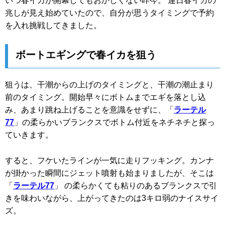
いつ春イカが開幕してもおかしくない昨今。 連日春イカの
兆しが見え始めていたので、自分が思うタイミングで予約
を入れ挑戦してきました。
ボートエギングで春イカを狙う
狙うは、干潮からの上げのタイミングと、干潮の潮止まり
前のタイミング。開始早々にボトムまでエギを落とし込
み、あまり跳ね上げることを意識をせずに、「
ラーテル
77
」の柔らかいブランクスでボトム付近をネチネチと探っ
ていきます。
すると、フケいたラインが一気に走りフッキング。カンナ
が掛かった瞬間にジェット噴射も始まりましたが、そこは
「
ラーテル77
」 の柔らかくても粘りのあるブランクスで引
きを味わいながら、上がってきたのは3キロ弱のナイスサイ
ズ。