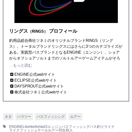
リングス
プロフィール
（RINGS）
釣用品総合商社ツネミのオリジナルブランドRINGS（リング
ス）。トータルブランドリングスにはさらに3つのカテゴライズが
ある。実践型バスブランドとなるENGINE（エンジン）、ショア
からオフショアソルトまでのソルトルアーゲームアイテムがそろ
うECLIPSE（エクリプス）、そしてエリアとネィティブの現場か
…もっと読む
らのフィードバックしたアイテムがそろうトラウトブランド
ENGINE公式webサイト
DAYSPROUT（ディスプラウト）。
ECLIPSE公式webサイト
DAYSPROUT公式webサイト
株式会社ツネミ公式webサイト
ネタ
ハウツー
バスフィッシング
ルアー
ENGINE
Like
likefishtail3
エンジン
バスフィッシング
バス釣り
ライク
ライクフィッシュテール
ルアー
羽生和人