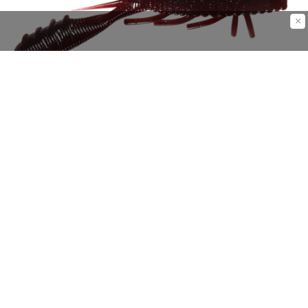
×
品名
サイズ
カラー
数量
税込価格
スタッガークロー
4in
10色
5本入
935円
ハイドアップ公式「スタッガークロー4in」詳細ページは
こ
ちら
探すのは難しいですが、当たれば連発もある全開放流時の
釣り。ぜひ流れの中のバス探しを楽しんでみてください！