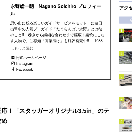
永野総一朗 Nagano Soichiro プロフィー
アク
ル
思い出に残る楽しいガイドサービスをモットーに連日
出撃中の人気プロガイド「たまらんばい永野」とは彼
のこと!! 巻きから繊細な食わせまで幅広く柔軟にこな
す人物で、ご存知「高菜漬け」も好評発売中!! 1988
年２月生まれ、滋賀で頑張る福岡県人！
…もっと読む
公式ホームページ
Instagram
Facebook
応！「スタッガーオリジナル3.5in」のテ
攻め