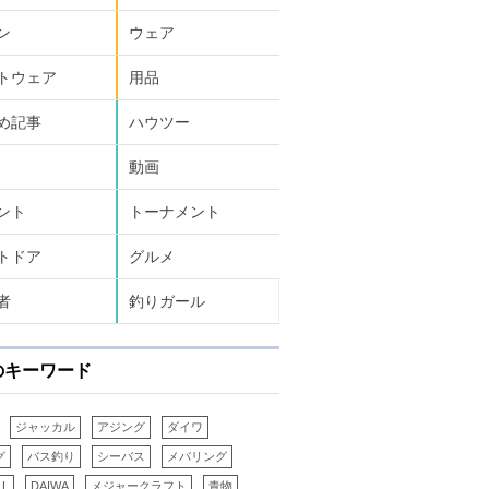
ン
ウェア
トウェア
用品
め記事
ハウツー
動画
ント
トーナメント
トドア
グルメ
者
釣りガール
のキーワード
ジャッカル
アジング
ダイワ
グ
バス釣り
シーバス
メバリング
LL
DAIWA
メジャークラフト
青物