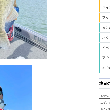
ライ
フッ
まと
ネタ
イベ
アウ
初心
注目
新製品
エギン
JACKA