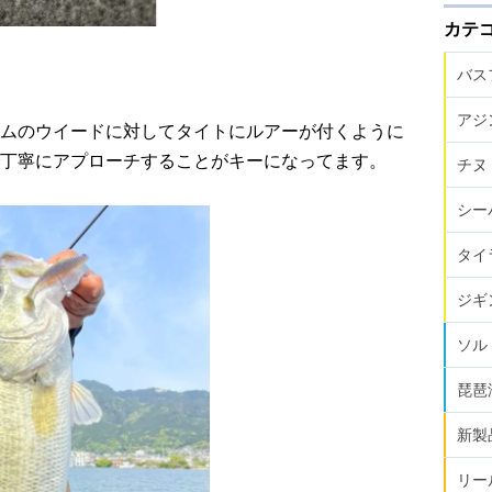
カテ
バス
アジ
ムのウイードに対してタイトにルアーが付くように
丁寧にアプローチすることがキーになってます。
チヌ
シー
タイ
ジギ
ソル
琵琶
新製
リー