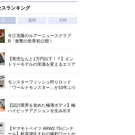
セスランキング
今日
週間
月間
今江克隆のルアーニュースクラブ
R「衝撃の世界初公開！
『AbuGarcia ZENON CX』」 第
1296回
【実売なんと1万円以下！？】エン
トリーモデルの常識を変えるエリア
トラウトの超進化系ロッド「26トラ
ウトライズ」登場！
モンスターフィッシュ狩りロッド
「ワールドモンスター」が10年ぶり
にリニューアル登場!3－5ピースの全
5機種!
【設計限界を攻めた極薄ボディ】極
ハイピッチアクションを生み出す
O.S.P史上最小ミノー「ラクシュミ
55SP」｜開発スタッフが明かす全貌
【ヤマモトベイツ ARW2.75ピンテ
ール】桧原湖生まれの爆釣ワームが