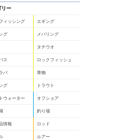
ゴリー
フィッシング
エギング
ング
メバリング
タチウオ
バス
ロックフィッシュ
ラバ
青物
ング
トラウト
トウォーター
オフショア
湖
釣り場
品情報
ロッド
ル
ルアー