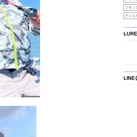
ジギン
デュエ
LUR
LIN