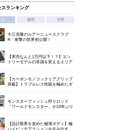
セスランキング
今日
週間
月間
今江克隆のルアーニュースクラブ
R「衝撃の世界初公開！
『AbuGarcia ZENON CX』」 第
1296回
【実売なんと1万円以下！？】エン
トリーモデルの常識を変えるエリア
トラウトの超進化系ロッド「26トラ
ウトライズ」登場！
【カーボンモノコックリアグリップ
搭載】トラブルレス性能を極めたダ
イワ独自のインターラインロッド
「26エメラルダス MX IL」登場！
モンスターフィッシュ狩りロッド
「ワールドモンスター」が10年ぶり
にリニューアル登場!3－5ピースの全
5機種!
【設計限界を攻めた極薄ボディ】極
ハイピッチアクションを生み出す