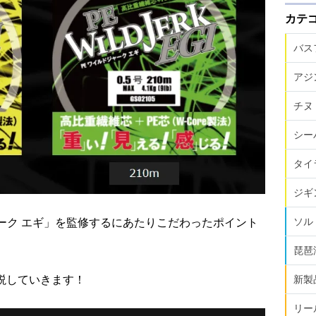
カテ
バス
アジ
チヌ
シー
タイ
ジギ
ソル
ャーク エギ」を監修するにあたりこだわったポイント
琵琶
新製
説していきます！
リー