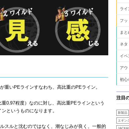
ライ
フッ
まと
ネタ
イベ
アウ
初心
が重いPEラインすなわち、高比重のPEライン。
注目
重0.97程度）なのに対し、高比重PEラインという
インというものになります。
新製品
エギン
ルスルと沈むのではなく、潮なじみが良く、一般的
JACKA