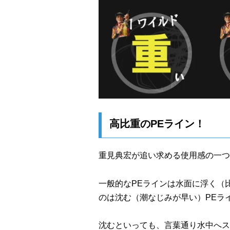
高比重のPEライン！
重見典宏が追い求める使用感の一つ
一般的なPEラインは水面に浮く（比
のは沈む（潮なじみが早い）PEラ
沈むといっても、言葉通り水中へス