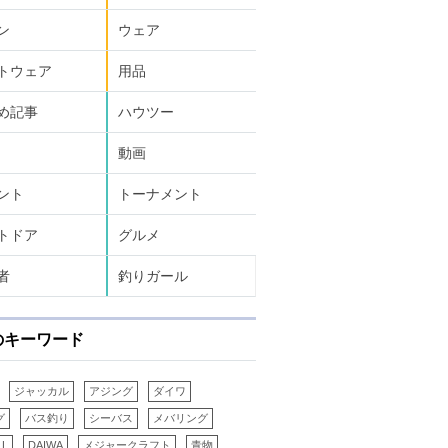
ン
ウェア
トウェア
用品
め記事
ハウツー
動画
ント
トーナメント
トドア
グルメ
者
釣りガール
のキーワード
ジャッカル
アジング
ダイワ
グ
バス釣り
シーバス
メバリング
LL
DAIWA
メジャークラフト
青物