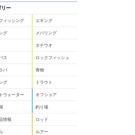
ゴリー
フィッシング
エギング
ング
メバリング
タチウオ
バス
ロックフィッシュ
ラバ
青物
ング
トラウト
トウォーター
オフショア
湖
釣り場
品情報
ロッド
ル
ルアー