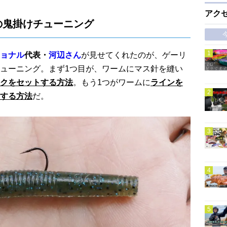
アク
の鬼掛けチューニング
ョナル
代表・
河辺さん
が見せてくれたのが、ゲーリ
ューニング。まず1つ目が、ワームにマス針を縫い
クをセットする方法
。もう1つがワームに
ラインを
する方法
だ。