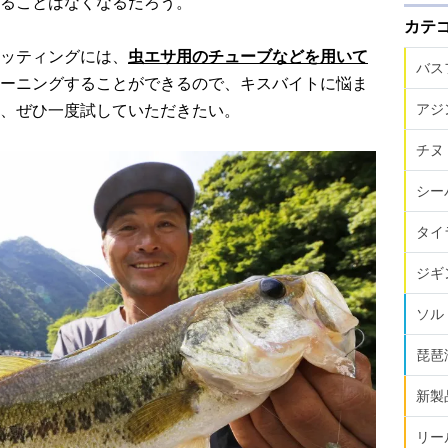
ることはなくなるだろう。
カテ
ッティングには、
虫エサ用のチューブなどを用いて
バス
ーニングすることができるので、キスバイトに悩ま
アジ
、ぜひ一度試していただきたい。
チヌ
シー
タイ
ジギ
ソル
琵琶
新製
リー