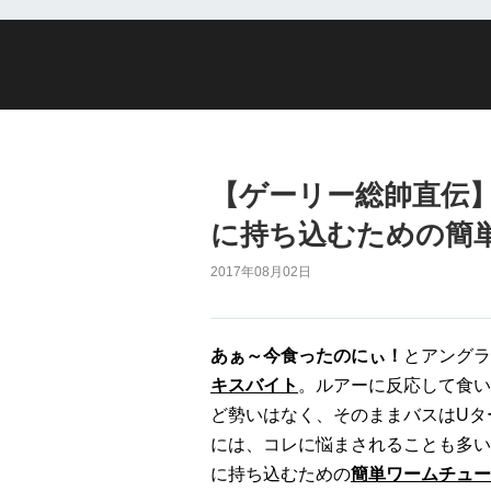
【ゲーリー総帥直伝
に持ち込むための簡
2017年08月02日
あぁ～今食ったのにぃ！
とアングラ
キスバイト
。ルアーに反応して食い
ど勢いはなく、そのままバスはUタ
には、コレに悩まされることも多い
に持ち込むための
簡単ワームチュー