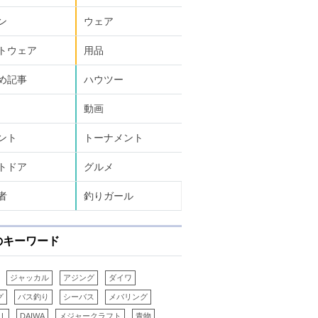
ン
ウェア
トウェア
用品
め記事
ハウツー
動画
ント
トーナメント
トドア
グルメ
者
釣りガール
のキーワード
ジャッカル
アジング
ダイワ
グ
バス釣り
シーバス
メバリング
LL
DAIWA
メジャークラフト
青物