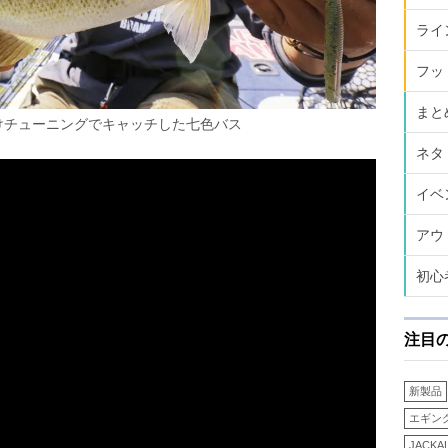
ライ
フッ
まと
けチューニングでキャッチした七色バス
ネタ
イベ
アウ
初心
注目
新製品
エギン
JACKA