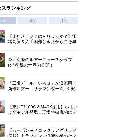
セスランキング
今日
週間
月間
【まだストックはありますか？】価
格高騰＆入手困難な今だからこそ早
めの補充を/ TGポテンシャル
今江克隆のルアーニュースクラブ
R「衝撃の世界初公開！
『AbuGarcia ZENON CX』」 第
1296回
「工場ガール・いろは」が渓流用・
新作ルアー「サラマンダーX」を実
釣インプレ!【アマゴ・イワナ】
【東レT1100G＆M40X採用】いよい
よ全モデル登場！現場で徹底的にテ
ストされたロックゲームハイエンド
「ロックライバー7G」
【カーボンモノコックリアグリップ
搭載】トラブルレス性能を極めたダ