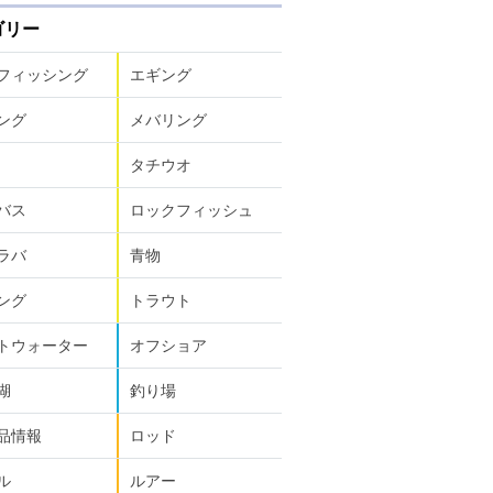
ゴリー
フィッシング
エギング
ング
メバリング
タチウオ
バス
ロックフィッシュ
ラバ
青物
ング
トラウト
トウォーター
オフショア
湖
釣り場
品情報
ロッド
ル
ルアー