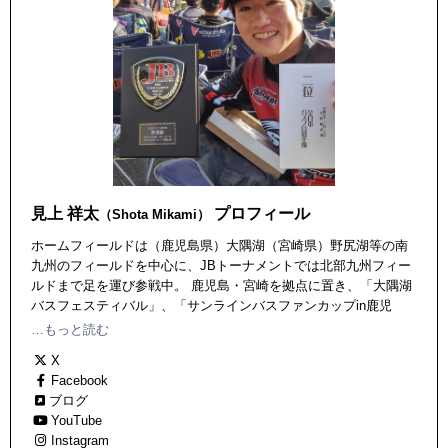
見上 祥太
プロフィール
（Shota Mikami）
ホームフィールドは（鹿児島県）大隅湖（宮崎県）野尻湖等の南
九州のフィールドを中心に、JBトーナメントでは北部九州フィー
ルドまで足を運び参戦中。 鹿児島・宮崎を拠点に置き、「大隅湖
バスフェスティバル」、「サンラインバスファンカップin鹿児
島」の運営や「大隅湖親子バス釣り教室」の指導委員長など、南
…もっと読む
九州のバスフィッシングシーン活性化に努める。 サンライン
X
BASSテスター、O.S.Pプロスタッフ
Facebook
ブログ
YouTube
Instagram