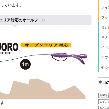
っています。
ライ
フッ
エリア対応のオールフロロ
まと
ネタ
イベ
アウ
初心
注目
新製品
エギン
JACKA