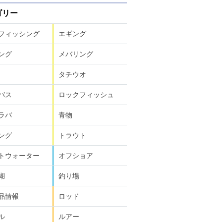
ゴリー
フィッシング
エギング
ング
メバリング
タチウオ
バス
ロックフィッシュ
ラバ
青物
ング
トラウト
トウォーター
オフショア
湖
釣り場
品情報
ロッド
ル
ルアー