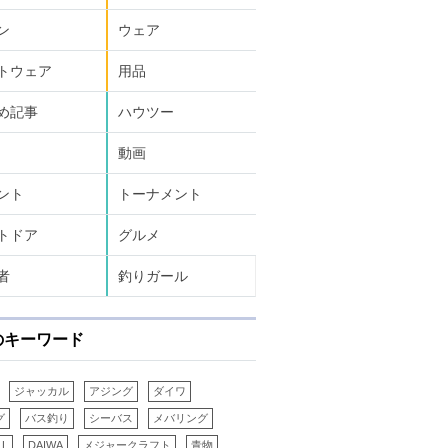
ン
ウェア
トウェア
用品
め記事
ハウツー
動画
ント
トーナメント
トドア
グルメ
者
釣りガール
のキーワード
ジャッカル
アジング
ダイワ
グ
バス釣り
シーバス
メバリング
LL
DAIWA
メジャークラフト
青物