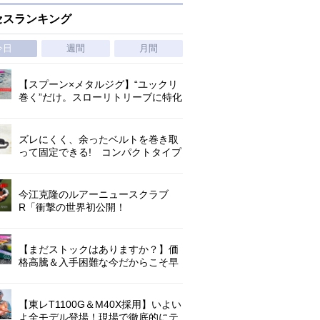
セスランキング
今日
週間
月間
【スプーン×メタルジグ】“ユックリ
巻く”だけ。スローリトリーブに特化
した新たなブレードジグの形
ズレにくく、余ったベルトを巻き取
って固定できる! コンパクトタイプ
の腰巻きライジャケが登場!
今江克隆のルアーニュースクラブ
R「衝撃の世界初公開！
『AbuGarcia ZENON CX』」 第
1296回
【まだストックはありますか？】価
格高騰＆入手困難な今だからこそ早
めの補充を/ TGポテンシャル
【東レT1100G＆M40X採用】いよい
よ全モデル登場！現場で徹底的にテ