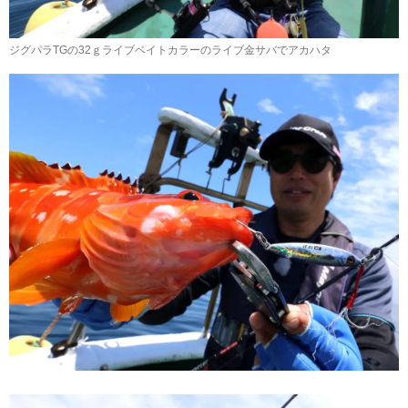
ジグパラTGの32ｇライブベイトカラーのライブ金サバでアカハタ