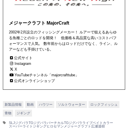
メジャークラフト MajorCraft
2002年2月設立のフィッシングメーカー！ ルアーで狙えるあらゆ
る魚種ごとのロッドを開発！ 低価格＆高品質な高いコストパフ
ォーマンスで人気。 数年前からはロッドだけでなく、ライン、ル
アーなども手掛けている。
公式サイト
Instagram
X
YouTubeチャンネル「majorcrafttube」
公式オンラインショップ
新製品情報
動画
ハウツー
ソルトウォーター
ロックフィッシュ
青物
ジギング
SLJ
ジグパラTG
ジグパラバーチカルTG
ジグパラライブベイトカラー
スーパーライトジギング
ヒロセマン
メジャークラフト
広瀬達樹