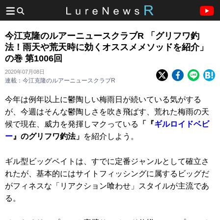
今江克隆のルアーニュースクラブR 「グリフワ釣
法！雨天や荒天時に効くオススメメソッドを紹介」
の巻 第1006回
2020年07月08日
連載：今江克隆のルアーニュースクラブR
今年は例年以上に鬱陶しい梅雨日が続いている気がする
が、今週はそんな鬱陶しさを吹き飛ばす、荒れた梅雨の天
候で現在、威力を発揮しマクっている
「『
ギルロイドベビ
ー
』のグリフワ釣法」
を紹介しよう。
ギル型ビッグベイトは、すでに定番ジャンルとして確立さ
れたが、基本的にはサイトフィッシングに属するビッグだ
がフィネスな「リアクション喰わせ」スタイルが主流であ
る。