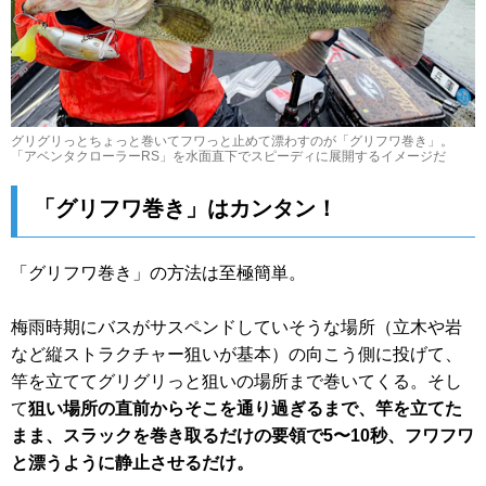
グリグリっとちょっと巻いてフワっと止めて漂わすのが「グリフワ巻き」。
「アベンタクローラーRS」を水面直下でスピーディに展開するイメージだ
「グリフワ巻き」はカンタン！
「グリフワ巻き」の方法は至極簡単。
梅雨時期にバスがサスペンドしていそうな場所（立木や岩
など縦ストラクチャー狙いが基本）の向こう側に投げて、
竿を立ててグリグリっと狙いの場所まで巻いてくる。そし
て
狙い場所の直前からそこを通り過ぎるまで、竿を立てた
まま、スラックを巻き取るだけの要領で5〜10秒、フワフワ
と漂うように静止させるだけ。