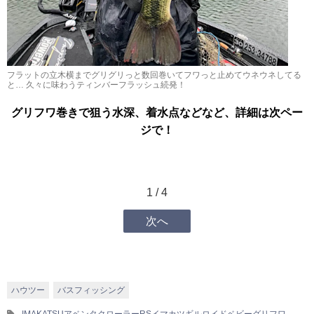
フラットの立木横までグリグリっと数回巻いてフワっと止めてウネウネしてる
と… 久々に味わうティンバーフラッシュ続発！
グリフワ巻きで狙う水深、着水点などなど、詳細は次ペー
ジで！
1 / 4
次へ
ハウツー
バスフィッシング
IMAKATSU
アベンタクローラーRS
イマカツ
ギルロイドベビー
グリフワ