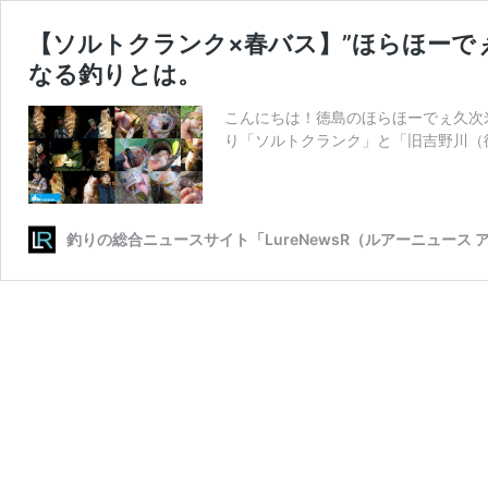
【ソルトクランク×春バス】”ほらほーで
なる釣りとは。
こんにちは！徳島のほらほーでぇ久次
り「ソルトクランク」と「旧吉野川（
釣りの総合ニュースサイト「LureNewsR（ルアーニュース 