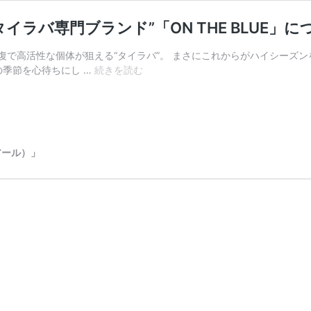
イラバ専門ブランド”「ON THE BLUE」に
で高活性な個体が狙える“タイラバ”。 まさにこれからがハイシーズンを
開
の季節を心待ちにし …
続きを読む
発
と
テ
ス
ト
アール）」
全
て
が
船
と
海
の
上。“SLJ
と
タ
イ