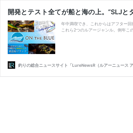
開発とテスト全てが船と海の上。“SLJとタ
年中満喫でき、これからはアフター回復
これら2つのルアージャンル。例年こ
釣りの総合ニュースサイト「LureNewsR（ルアーニュース 