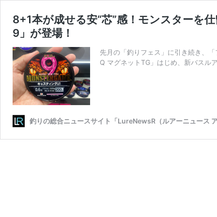
8+1本が成せる安“芯”感！モンスターを
9」が登場！
先月の「釣りフェス」に引き続き、「フ
Q マグネットTG」はじめ、新バスル
釣りの総合ニュースサイト「LureNewsR（ルアーニュース 