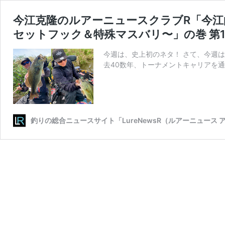
今江克隆のルアーニュースクラブR「今
セットフック＆特殊マスバリ〜」の巻 第1
今週は、史上初のネタ！ さて、今週は
去40数年、トーナメントキャリアを通
釣りの総合ニュースサイト「LureNewsR（ルアーニュース 